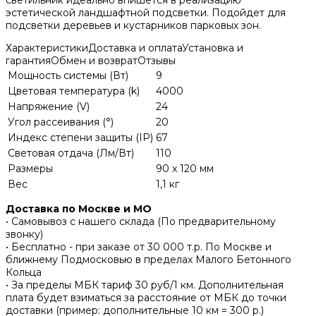
светильник идеально впишется в реализацию
эстетической ландшафтной подсветки. Подойдет для
подсветки деревьев и кустарников парковых зон.
Характеристики
Доставка и оплата
Установка и
гарантия
Обмен и возврат
Отзывы
Мощность системы (Вт)
9
Цветовая температура (k)
4000
Напряжение (V)
24
Угол рассеивания (°)
20
Индекс степени защиты (IP)
67
Световая отдача (Лм/Вт)
110
Размеры
90 x 120 мм
Вес
1,1 кг
Доставка по Москве и МО
• Самовывоз с нашего склада (По предварительному
звонку)
• Бесплатно - при заказе от 30 000 т.р. По Москве и
ближнему Подмосковью в пределах Малого Бетонного
Кольца
• За пределы МБК тариф 30 руб/1 км. Дополнительная
плата будет взиматься за расстояние от МБК до точки
доставки (пример: дополнительные 10 км = 300 р.)