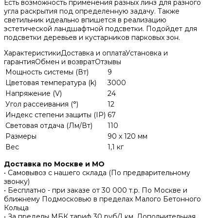
Есть возможность применения разных линз для разного
угла раскрытия под определенную задачу. Также
светильник идеально впишется в реализацию
эстетической ландшафтной подсветки. Подойдет для
подсветки деревьев и кустарников парковых зон.
Характеристики
Доставка и оплата
Установка и
гарантия
Обмен и возврат
Отзывы
Мощность системы (Вт)
9
Цветовая температура (k)
3000
Напряжение (V)
24
Угол рассеивания (°)
12
Индекс степени защиты (IP)
67
Световая отдача (Лм/Вт)
110
Размеры
90 x 120 мм
Вес
1,1 кг
Доставка по Москве и МО
• Самовывоз с нашего склада (По предварительному
звонку)
• Бесплатно - при заказе от 30 000 т.р. По Москве и
ближнему Подмосковью в пределах Малого Бетонного
Кольца
• За пределы МБК тариф 30 руб/1 км. Дополнительная