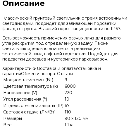
Описание
Классический грунтовый светильник с тремя встроенными
светодиодами, подойдет для заливающей подсветки
фасада с грунта. Высокий порог защищенности по IP67.
Есть возможность применения разных линз для разного
угла раскрытия под определенную задачу. Также
светильник идеально впишется в реализацию
эстетической ландшафтной подсветки. Подойдет для
подсветки деревьев и кустарников парковых зон.
Характеристики
Доставка и оплата
Установка и
гарантия
Обмен и возврат
Отзывы
Мощность системы (Вт)
9
Цветовая температура (k)
6000
Напряжение (V)
220
Угол рассеивания (°)
10
Индекс степени защиты (IP)
67
Световая отдача (Лм/Вт)
110
Размеры
90 x 120 мм
Вес
1,1 кг