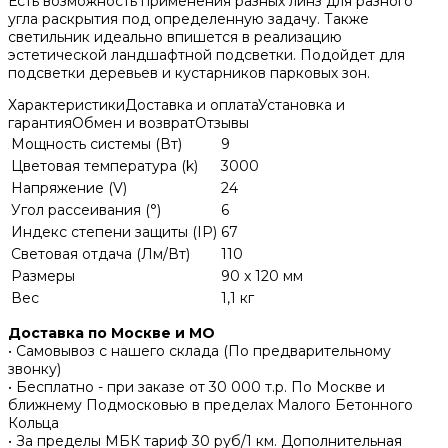
Есть возможность применения разных линз для разного
угла раскрытия под определенную задачу. Также
светильник идеально впишется в реализацию
эстетической ландшафтной подсветки. Подойдет для
подсветки деревьев и кустарников парковых зон.
Характеристики
Доставка и оплата
Установка и
гарантия
Обмен и возврат
Отзывы
Мощность системы (Вт)
9
Цветовая температура (k)
3000
Напряжение (V)
24
Угол рассеивания (°)
6
Индекс степени защиты (IP)
67
Световая отдача (Лм/Вт)
110
Размеры
90 x 120 мм
Вес
1,1 кг
Доставка по Москве и МО
• Самовывоз с нашего склада (По предварительному
звонку)
• Бесплатно - при заказе от 30 000 т.р. По Москве и
ближнему Подмосковью в пределах Малого Бетонного
Кольца
• За пределы МБК тариф 30 руб/1 км. Дополнительная