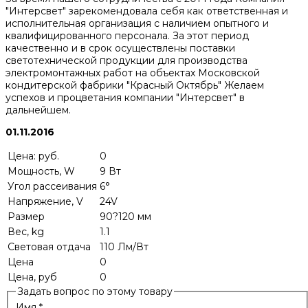
"Интерсвет" зарекомендовала себя как ответственная и
исполнительная организация с наличием опытного и
квалифицированного персонала. За этот период
качественно и в срок осуществлены поставки
светотехнической продукции для производства
электромонтажных работ на объектах Московской
кондитерской фабрики "Красный Октябрь" Желаем
успехов и процветания компании "Интерсвет" в
дальнейшем.
01.11.2016
Цена: руб.
0
Мощность, W
9 Вт
Угол рассеивания
6°
Напряжение, V
24V
Размер
90?120 мм
Вес, kg
1.1
Световая отдача
110 Лм/Вт
Цена
0
Цена, руб
0
Задать вопрос по этому товару
Имя
*