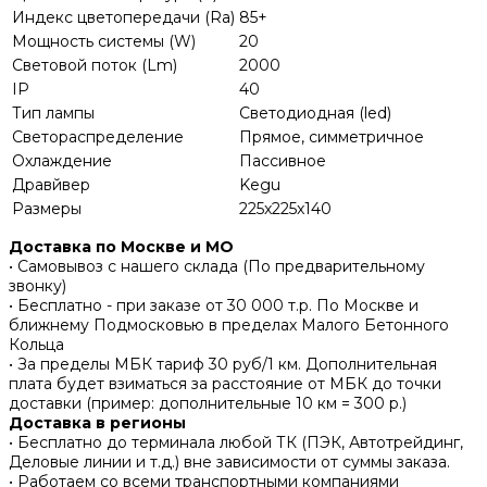
Индекс цветопередачи (Ra)
85+
Мощность системы (W)
20
Световой поток (Lm)
2000
IP
40
Тип лампы
Светодиодная (led)
Светораспределение
Прямое, симметричное
Охлаждение
Пассивное
Дравйвер
Kegu
Размеры
225x225x140
Доставка по Москве и МО
• Самовывоз с нашего склада (По предварительному
звонку)
• Бесплатно - при заказе от 30 000 т.р. По Москве и
ближнему Подмосковью в пределах Малого Бетонного
Кольца
• За пределы МБК тариф 30 руб/1 км. Дополнительная
плата будет взиматься за расстояние от МБК до точки
доставки (пример: дополнительные 10 км = 300 р.)
Доставка в регионы
• Бесплатно до терминала любой ТК (ПЭК, Автотрейдинг,
Деловые линии и т.д.) вне зависимости от суммы заказа.
• Работаем со всеми транспортными компаниями