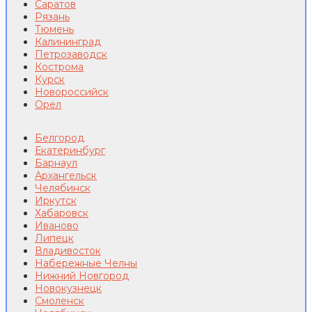
Саратов
Рязань
Тюмень
Калининград
Петрозаводск
Кострома
Курск
Новороссийск
Орел
Белгород
Екатеринбург
Барнаул
Архангельск
Челябинск
Иркутск
Хабаровск
Иваново
Липецк
Владивосток
Набережные Челны
Нижний Новгород
Новокузнецк
Смоленск