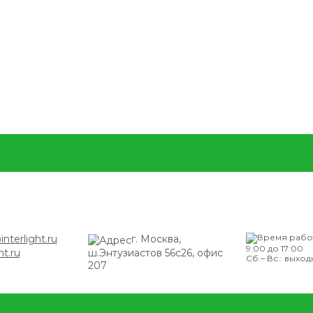
nterlight.ru
г. Москва,
9:00 до 17:00
ht.ru
ш.Энтузиастов 56с26, офис
Сб.– Вс.: выхо
207