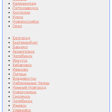
Калининград
Петрозаводск
Кострома
Курск
Новороссийск
Орел
Белгород
Екатеринбург
Барнаул
Архангельск
Челябинск
Иркутск
Хабаровск
Иваново
Липецк
Владивосток
Набережные Челны
Нижний Новгород
Новокузнецк
Смоленск
Челябинск
Ижевск
Ульяновск