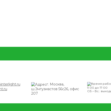
nterlight.ru
г. Москва,
9:00 до 17:00
ht.ru
ш.Энтузиастов 56с26, офис
Сб.– Вс.: выхо
207