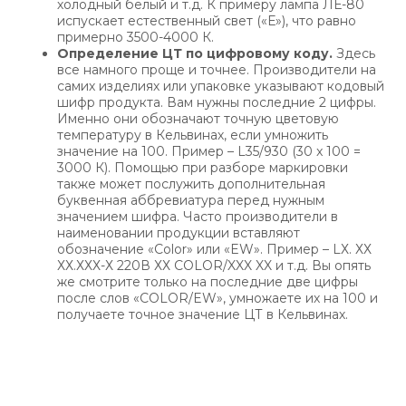
холодный белый и т.д. К примеру лампа ЛЕ-80
испускает естественный свет («Е»), что равно
примерно 3500-4000 К.
Определение ЦТ по цифровому коду.
Здесь
все намного проще и точнее. Производители на
самих изделиях или упаковке указывают кодовый
шифр продукта. Вам нужны последние 2 цифры.
Именно они обозначают точную цветовую
температуру в Кельвинах, если умножить
значение на 100. Пример – L35/930 (30 x 100 =
3000 К). Помощью при разборе маркировки
также может послужить дополнительная
буквенная аббревиатура перед нужным
значением шифра. Часто производители в
наименовании продукции вставляют
обозначение «Color» или «EW». Пример – LХ. ХХ
ХХ.ХХХ-Х 220В ХХ COLOR/XXX XX и т.д. Вы опять
же смотрите только на последние две цифры
после слов «COLOR/EW», умножаете их на 100 и
получаете точное значение ЦТ в Кельвинах.