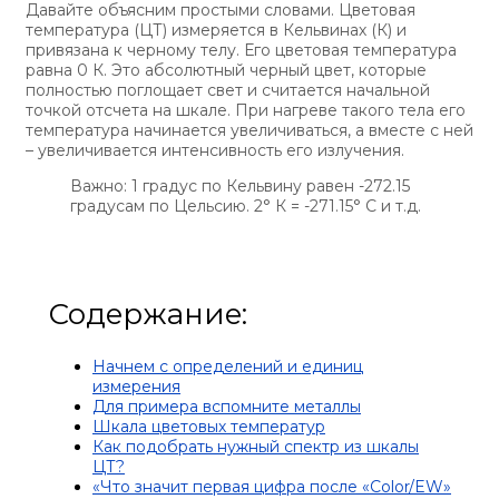
Давайте объясним простыми словами. Цветовая
температура (ЦТ) измеряется в Кельвинах (К) и
привязана к черному телу. Его цветовая температура
равна 0 К. Это абсолютный черный цвет, которые
полностью поглощает свет и считается начальной
точкой отсчета на шкале. При нагреве такого тела его
температура начинается увеличиваться, а вместе с ней
– увеличивается интенсивность его излучения.
Важно: 1 градус по Кельвину равен -272.15
градусам по Цельсию. 2° К = -271.15° С и т.д.
Содержание:
Начнем с определений и единиц
измерения
Для примера вспомните металлы
Шкала цветовых температур
Как подобрать нужный спектр из шкалы
ЦТ?
«Что значит первая цифра после «Color/EW»