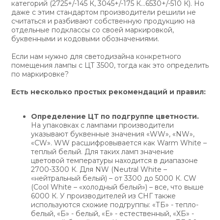
категорий (2725+/-145 К, 3045+/-175 К…6530+/-510 К). Но
даже с этим стандартом производители решили не
считаться и разбивают собственную продукцию на
отдельные подклассы со своей маркировкой,
буквенными и кодовыми обозначениями.
Если нам нужно для светодизайна конкретного
помещения лампы с ЦТ 3500, тогда как это определить
по маркировке?
Есть несколько простых рекомендаций и правил:
Определение ЦТ по подгруппе цветности.
На упаковках с лампами производители
указывают буквенные значения «WW», «NW»,
«CW». WW расшифровывается как Warm White –
теплый белый. Для таких ламп значение
цветовой температуры находится в диапазоне
2700-3300 К. Для NW (Neutral White –
«нейтральный белый) – от 3300 до 5000 К. CW
(Cool White – «холодный белый») – все, что выше
6000 К. У производителей из СНГ также
используются схожие подгруппы: «ТБ» - тепло-
белый, «Б» - белый, «Е» - естественный, «ХБ» -