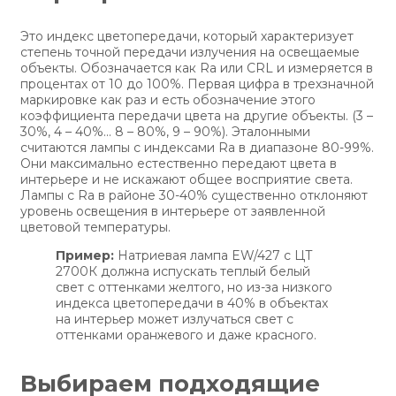
Это индекс цветопередачи, который характеризует
степень точной передачи излучения на освещаемые
объекты. Обозначается как Ra или CRL и измеряется в
процентах от 10 до 100%. Первая цифра в трехзначной
маркировке как раз и есть обозначение этого
коэффициента передачи цвета на другие объекты. (3 –
30%, 4 – 40%... 8 – 80%, 9 – 90%). Эталонными
считаются лампы с индексами Ra в диапазоне 80-99%.
Они максимально естественно передают цвета в
интерьере и не искажают общее восприятие света.
Лампы с Ra в районе 30-40% существенно отклоняют
уровень освещения в интерьере от заявленной
цветовой температуры.
Пример:
Натриевая лампа EW/427 c ЦТ
2700К должна испускать теплый белый
свет с оттенками желтого, но из-за низкого
индекса цветопередачи в 40% в объектах
на интерьер может излучаться свет с
оттенками оранжевого и даже красного.
Выбираем подходящие